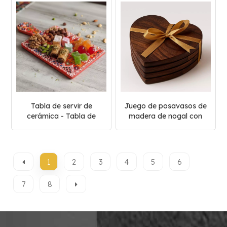
Carrara
Tabla de servir de
Juego de posavasos de
cerámica - Tabla de
madera de nogal con
charcutería hecha a
decoración de cintas
mano
1
2
3
4
5
6
7
8