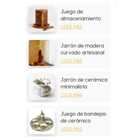
Juego de
almacenamiento
multiusos de resina
LEER MÁS
y madera
Jarrón de madera
curvado artesanal
hecho a mano
LEER MÁS
Jarrón de cerámica
minimalista
LEER MÁS
Juego de bandejas
de cerámica
mediterránea
LEER MÁS
pintadas a mano