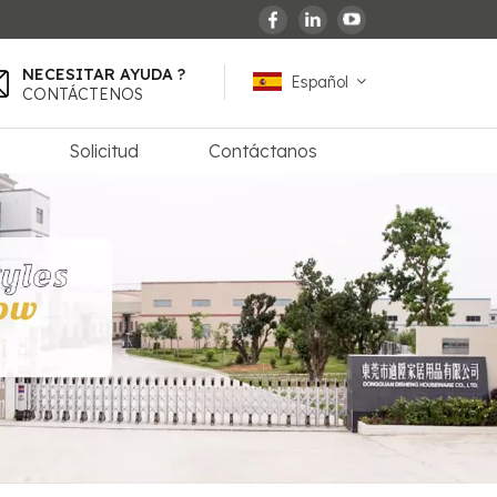
NECESITAR AYUDA ?
Español
CONTÁCTENOS
Solicitud
Contáctanos
English
español
français
Deutsch
العربية