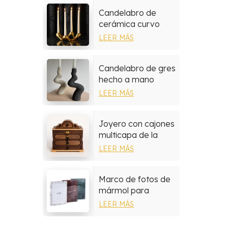
Candelabro de
cerámica curvo
moderno
LEER MÁS
Candelabro de gres
hecho a mano
LEER MÁS
Joyero con cajones
multicapa de la
colección de
LEER MÁS
madera de nogal
Marco de fotos de
mármol para
decoración del
LEER MÁS
hogar, sala de estar
y dormitorio