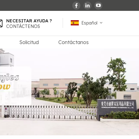
NECESITAR AYUDA ?
Español
CONTÁCTENOS
Solicitud
Contáctanos
English
español
français
Deutsch
العربية