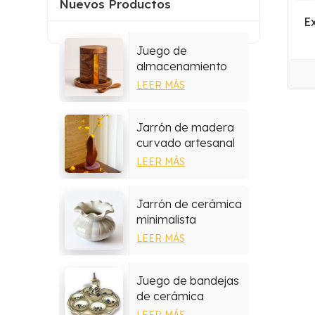
Nuevos Productos
E
Juego de
almacenamiento
multiusos de resina
LEER MÁS
y madera
Jarrón de madera
curvado artesanal
hecho a mano
LEER MÁS
Jarrón de cerámica
minimalista
LEER MÁS
Juego de bandejas
de cerámica
mediterránea
LEER MÁS