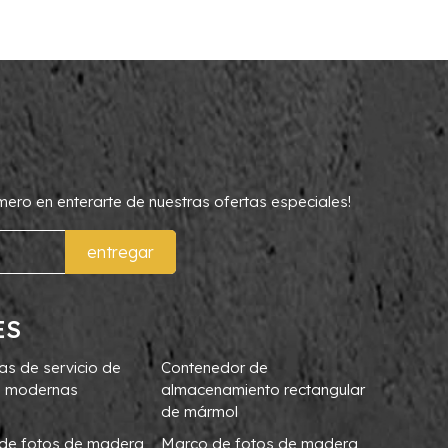
rimero en enterarte de nuestras ofertas especiales!
entregar
ES
as de servicio de
Contenedor de
 modernas
almacenamiento rectangular
de mármol
de fotos de madera
Marco de fotos de madera