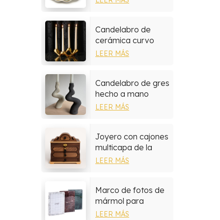
pintadas a mano
Candelabro de
cerámica curvo
moderno
LEER MÁS
Candelabro de gres
hecho a mano
LEER MÁS
Joyero con cajones
multicapa de la
colección de
LEER MÁS
madera de nogal
Marco de fotos de
mármol para
decoración del
LEER MÁS