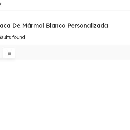
a
laca De Mármol Blanco Personalizada
esults found