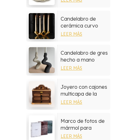
pintadas a mano
Candelabro de
cerámica curvo
moderno
LEER MÁS
Candelabro de gres
hecho a mano
LEER MÁS
Joyero con cajones
multicapa de la
colección de
LEER MÁS
madera de nogal
Marco de fotos de
mármol para
decoración del
LEER MÁS