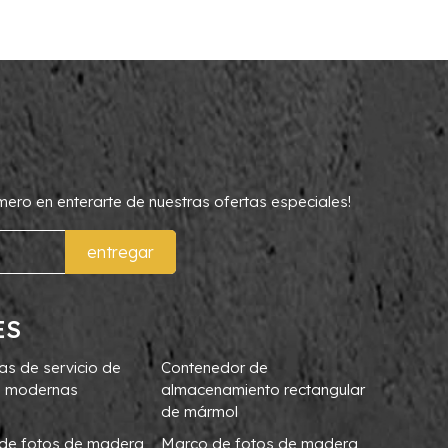
rimero en enterarte de nuestras ofertas especiales!
entregar
ES
as de servicio de
Contenedor de
 modernas
almacenamiento rectangular
de mármol
de fotos de madera
Marco de fotos de madera