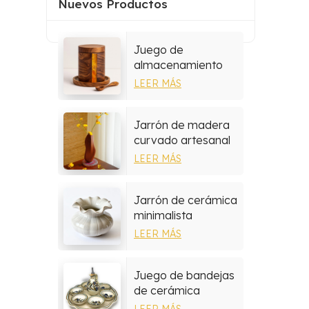
Nuevos Productos
Juego de
almacenamiento
multiusos de resina
LEER MÁS
y madera
Jarrón de madera
curvado artesanal
hecho a mano
LEER MÁS
Jarrón de cerámica
minimalista
LEER MÁS
Juego de bandejas
de cerámica
mediterránea
LEER MÁS