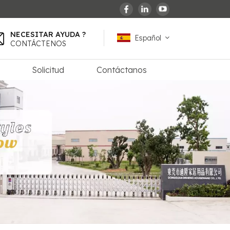
NECESITAR AYUDA ?
Español
CONTÁCTENOS
Solicitud
Contáctanos
English
español
français
Deutsch
العربية