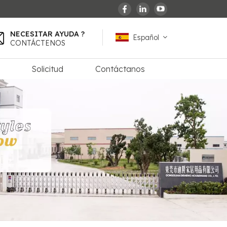
NECESITAR AYUDA ?
Español
CONTÁCTENOS
Solicitud
Contáctanos
English
español
français
Deutsch
العربية