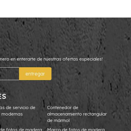
rimero en enterarte de nuestras ofertas especiales!
entregar
ES
as de servicio de
Contenedor de
 modernas
almacenamiento rectangular
de mármol
de fotos de madera
Marco de fotos de madera