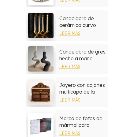
pintadas a mano
Candelabro de
cerámica curvo
moderno
LEER MÁS
Candelabro de gres
hecho a mano
LEER MÁS
Joyero con cajones
multicapa de la
colección de
LEER MÁS
madera de nogal
Marco de fotos de
mármol para
decoración del
LEER MÁS