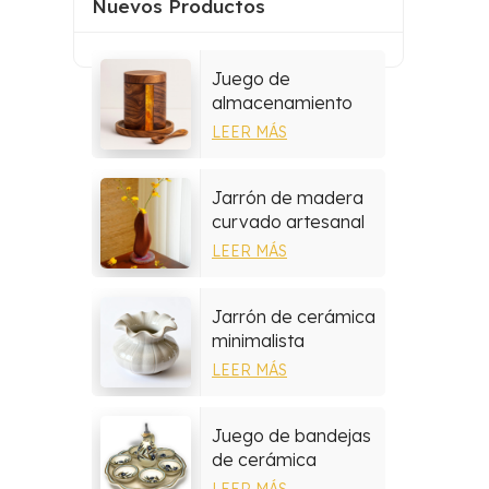
Nuevos Productos
Juego de
almacenamiento
multiusos de resina
LEER MÁS
y madera
Jarrón de madera
curvado artesanal
hecho a mano
LEER MÁS
Jarrón de cerámica
minimalista
LEER MÁS
Juego de bandejas
de cerámica
mediterránea
LEER MÁS