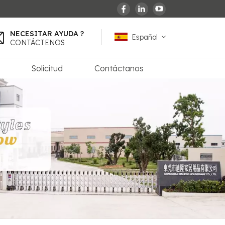
NECESITAR AYUDA ?
Español
CONTÁCTENOS
Solicitud
Contáctanos
English
español
français
Deutsch
العربية