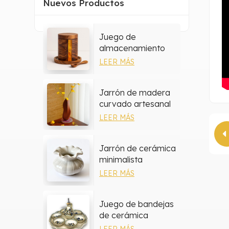
Nuevos Productos
Juego de
almacenamiento
multiusos de resina
LEER MÁS
y madera
Jarrón de madera
curvado artesanal
hecho a mano
LEER MÁS
Jarrón de cerámica
minimalista
LEER MÁS
Juego de bandejas
de cerámica
mediterránea
LEER MÁS