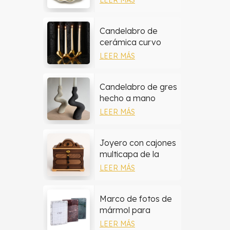
pintadas a mano
Candelabro de
cerámica curvo
moderno
LEER MÁS
Candelabro de gres
hecho a mano
LEER MÁS
Joyero con cajones
multicapa de la
colección de
LEER MÁS
madera de nogal
Marco de fotos de
mármol para
decoración del
LEER MÁS