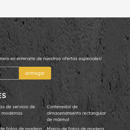
rimero en enterarte de nuestras ofertas especiales!
entregar
ES
as de servicio de
Contenedor de
 modernas
almacenamiento rectangular
de mármol
de fotos de madera
Marco de fotos de madera